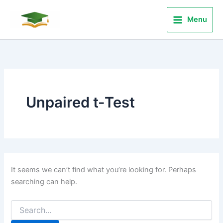
Search
Skip
for:
to
Menu
content
Unpaired t-Test
It seems we can’t find what you’re looking for. Perhaps
searching can help.