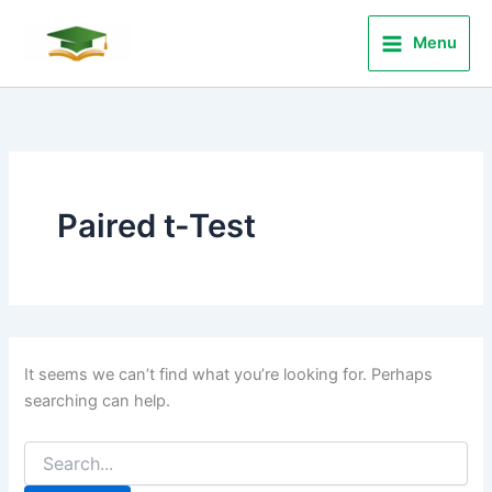
Search
Skip
for:
to
Menu
content
Paired t-Test
It seems we can’t find what you’re looking for. Perhaps
searching can help.