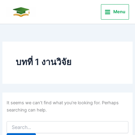
Search
Skip
for:
to
Menu
content
บทที่ 1 งานวิจัย
It seems we can’t find what you’re looking for. Perhaps
searching can help.