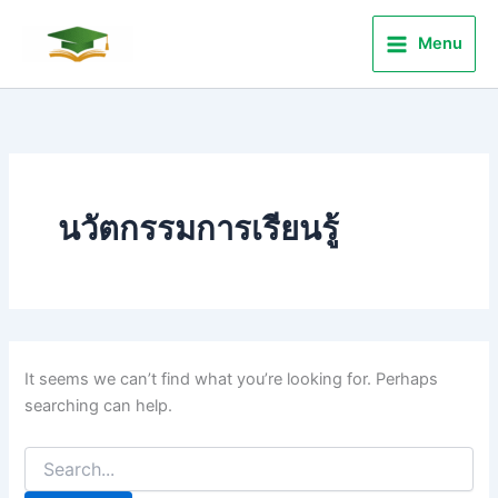
Search
Skip
for:
to
Menu
content
นวัตกรรมการเรียนรู้
It seems we can’t find what you’re looking for. Perhaps
searching can help.