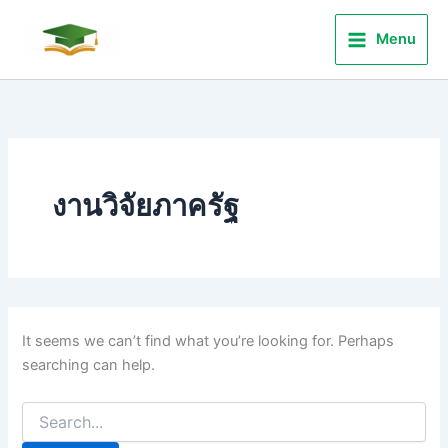
Search
Skip
for:
to
Menu
content
งานวิจัยภาครัฐ
It seems we can’t find what you’re looking for. Perhaps
searching can help.