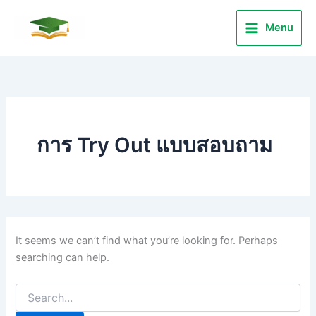
Search
Skip
for:
to
Menu
content
การ Try Out แบบสอบถาม
It seems we can’t find what you’re looking for. Perhaps
searching can help.